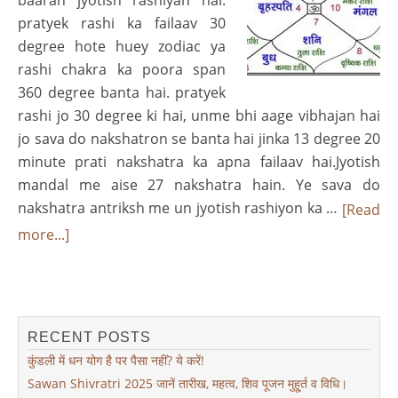
pratyek rashi ka failaav 30
degree hote huey zodiac ya
rashi chakra ka poora span
360 degree banta hai. pratyek
rashi jo 30 degree ki hai, unme bhi aage vibhajan hai
jo sava do nakshatron se banta hai jinka 13 degree 20
minute prati nakshatra ka apna failaav hai.Jyotish
mandal me aise 27 nakshatra hain. Ye sava do
nakshatra antriksh me un jyotish rashiyon ka …
[Read
more...]
RECENT POSTS
कुंडली में धन योग है पर पैसा नहीं? ये करें!
Sawan Shivratri 2025 जानें तारीख, महत्व, शिव पूजन मुहू्र्त व विधि।