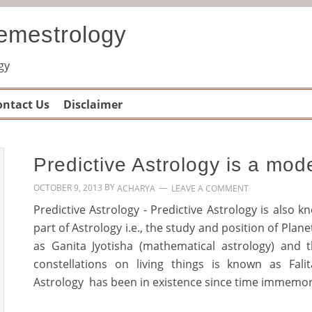
Gemestrology
gy
ontact Us
Disclaimer
Predictive Astrology is a mod
BY
OCTOBER 9, 2013
LEAVE A COMMENT
ACHARYA
Predictive Astrology - Predictive Astrology is also k
part of Astrology i.e., the study and position of Plan
as Ganita Jyotisha (mathematical astrology) and 
constellations on living things is known as Falita
Astrology has been in existence since time immemor