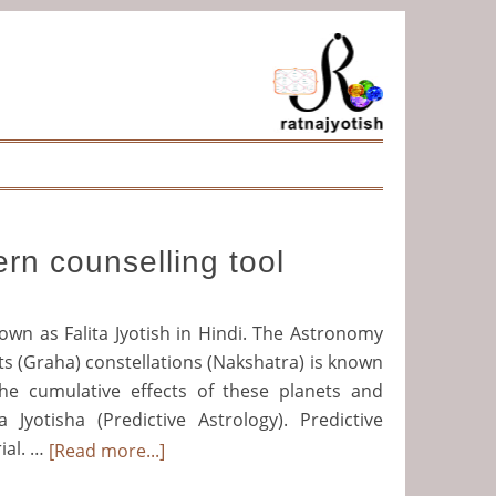
ern counselling tool
nown as Falita Jyotish in Hindi. The Astronomy
ets (Graha) constellations (Nakshatra) is known
the cumulative effects of these planets and
 Jyotisha (Predictive Astrology). Predictive
ial. …
[Read more...]